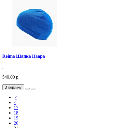
Reima Шапка Haapa
..
540.00 р.
В корзину
|<
<
17
18
19
20